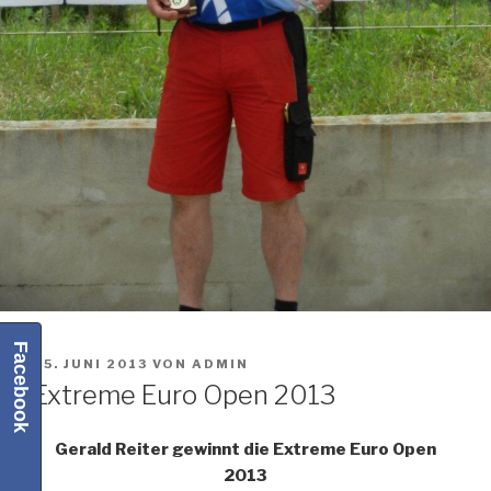
Facebook
VERÖFFENTLICHT
25. JUNI 2013
VON
ADMIN
AM
Extreme Euro Open 2013
Gerald Reiter gewinnt die Extreme Euro Open
2013