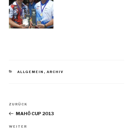
KATEGORIEN
ALLGEMEIN
,
ARCHIV
Beitrags-
ZURÜCK
Vorheriger
Navigation
Beitrag
MAHÖ CUP 2013
WEITER
Nächster