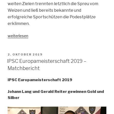
weiten Zielen trennten letztlich die Spreu vom
Weizen und ließ bereits bekannte und
erfolgreiche Sportschützen die Podestplätze
erklimmen.
„IPSC
weiterlesen
Staatsmeisterschaft
2019
–
VERÖFFENTLICHT
2. OKTOBER 2019
AM
Matchbericht“
IPSC Europameisterschaft 2019 –
Matchbericht
IPSC Europameisterschaft 2019
Johann Lang und Gerald Reiter gewinnen Gold und
Silber