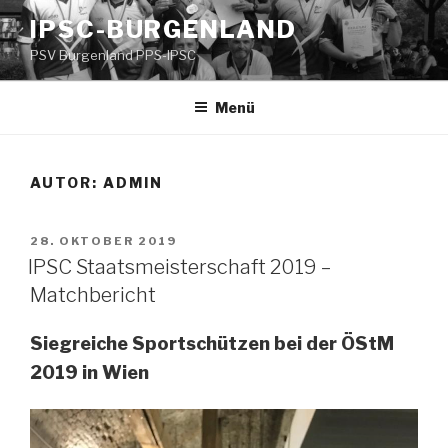
Zum
IPSC-BURGENLAND
Inhalt
PSV Burgenland PPS-IPSC
springen
Menü
AUTOR:
ADMIN
VERÖFFENTLICHT
28. OKTOBER 2019
AM
IPSC Staatsmeisterschaft 2019 –
Matchbericht
Siegreiche Sportschützen bei der ÖStM
2019 in Wien