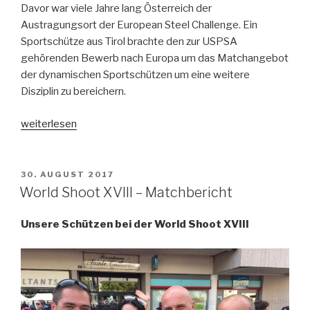
Davor war viele Jahre lang Österreich der
Austragungsort der European Steel Challenge. Ein
Sportschütze aus Tirol brachte den zur USPSA
gehörenden Bewerb nach Europa um das Matchangebot
der dynamischen Sportschützen um eine weitere
Disziplin zu bereichern.
„European
weiterlesen
Steel
Challenge
Championship
VERÖFFENTLICHT
30. AUGUST 2017
AM
2019
World Shoot XVIII – Matchbericht
–
Matchbericht“
Unsere Schützen bei der World Shoot XVIII