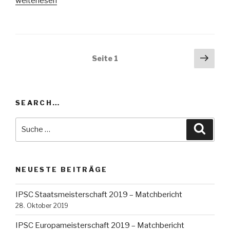
„World
weiterlesen
Shoot
XVIII
–
Matchbericht“
Beitragsnavigation
Näch
Seite
1
Seit
SEARCH…
Suche
Suche
nach:
NEUESTE BEITRÄGE
IPSC Staatsmeisterschaft 2019 – Matchbericht
28. Oktober 2019
IPSC Europameisterschaft 2019 – Matchbericht