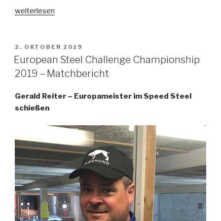
„IPSC
weiterlesen
Europameisterschaft
2019
–
VERÖFFENTLICHT
2. OKTOBER 2019
AM
Matchbericht“
European Steel Challenge Championship
2019 – Matchbericht
Gerald Reiter – Europameister im Speed Steel
schießen