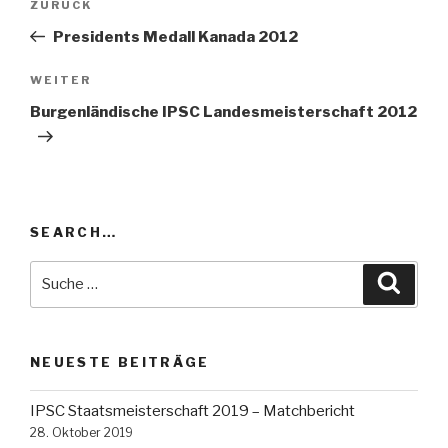
ZURÜCK
Vorheriger
Navigation
Beitrag
Presidents Medall Kanada 2012
WEITER
Nächster
Beitrag
Burgenländische IPSC Landesmeisterschaft 2012
SEARCH…
Suche
Suche
nach:
NEUESTE BEITRÄGE
IPSC Staatsmeisterschaft 2019 – Matchbericht
28. Oktober 2019