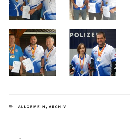
KATEGORIEN
ALLGEMEIN
,
ARCHIV
Beitrags-