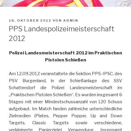
VERÖFFENTLICHT
16. OKTOBER 2012
VON
ADMIN
AM
PPS Landespolizeimeisterschaft
2012
Polizei Landesmeisterschaft 2012
im Praktischen
Pistolen Schießen
Am 12.09.2012 veranstaltete die Sektion PPS-IPSC, des
PSV Burgenland, in der Schießanlage des SSV
Schattendorf die Polizei Landesmeisterschaft im
„Praktischen Pistolen Schießen“.
Es wurden insgesamt 6
Stages mit einer Mindestschussanzahl von 120 Schuss
aufgebaut. Im Match fanden zahlreiche unterschiedliche
Zielmedien (Plates, Pepper Popper, Up and Down
Targets, Classic Targets sowie verschiedene,
verkleinerte Papierziele) Verwendung. Insgesamt