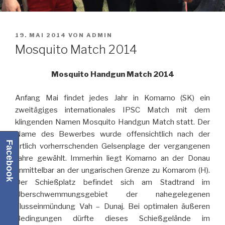
VERÖFFENTLICHT
19. MAI 2014
VON
ADMIN
AM
Mosquito Match 2014
Mosquito Handgun Match 2014
Anfang Mai findet jedes Jahr in Komarno (SK) ein
zweitägiges internationales IPSC Match mit dem
klingenden Namen Mosquito Handgun Match statt. Der
Name des Bewerbes wurde offensichtlich nach der
Facebook
örtlich vorherrschenden Gelsenplage der vergangenen
Jahre gewählt.
Immerhin liegt Komarno an der Donau
unmittelbar an der ungarischen Grenze zu Komarom (H).
Der Schießplatz befindet sich am Stadtrand im
Überschwemmungsgebiet der nahegelegenen
Flusseinmündung Vah – Dunaj. Bei optimalen äußeren
Bedingungen dürfte dieses Schießgelände im