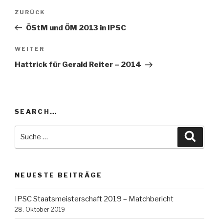
Beitrags-
ZURÜCK
Vorheriger
Navigation
Beitrag
ÖStM und ÖM 2013 in IPSC
WEITER
Nächster
Beitrag
Hattrick für Gerald Reiter – 2014
SEARCH…
Suche
Suche
nach:
NEUESTE BEITRÄGE
IPSC Staatsmeisterschaft 2019 – Matchbericht
28. Oktober 2019